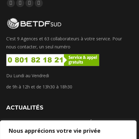
Trouvez nous sur :
La
La
La
La
page
page
page
page
Facebook
LinkedIn
Instagram
WhatsApp
s'ouvre
s'ouvre
s'ouvre
s'ouvre
C’est 9 Agences et 63 collaborateurs à votre service. Pour
dans
dans
dans
dans
nous contacter, un seul numéro
une
une
une
une
nouvelle
nouvelle
nouvelle
nouvelle
fenêtre
fenêtre
fenêtre
fenêtre
Du Lundi au Vendredi
de 9h à 12h et de 13h30 à 18h30
ACTUALITÉS
GUIDE PRATIQUE : Solaire & Rénovation Énergétique
Nous apprécions votre vie privée
juillet 22, 2026