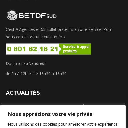
page
page
page
page
Facebook
LinkedIn
Instagram
WhatsApp
s'ouvre
s'ouvre
s'ouvre
s'ouvre
C’est 9 Agences et 63 collaborateurs à votre service. Pour
dans
dans
dans
dans
nous contacter, un seul numéro
une
une
une
une
nouvelle
nouvelle
nouvelle
nouvelle
fenêtre
fenêtre
fenêtre
fenêtre
Du Lundi au Vendredi
de 9h à 12h et de 13h30 à 18h30
ACTUALITÉS
GUIDE PRATIQUE : Solaire & Rénovation Énergétique
Nous apprécions votre vie privée
juillet 22, 2026
Nous utilisons des cookies pour améliorer votre expérience
Canicule dans le Sud : Comment climatiser sa maison