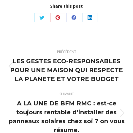
Share this post
Partager
Partager
Partager
Partager
sur
sur
sur
sur
Twitter
Pinterest
Facebook
LinkedIn
Navigation
PRÉCÉDENT
article
LES GESTES ECO-RESPONSABLES
POUR UNE MAISON QUI RESPECTE
Article
précédent
LA PLANETE ET VOTRE BUDGET
:
SUIVANT
A LA UNE DE BFM RMC : est-ce
toujours rentable d’installer des
Article
panneaux solaires chez soi ? on vous
suivant
résume.
: