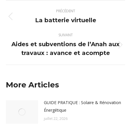
Navigation
PRÉCÉDENT
article
La batterie virtuelle
Article
précédent
:
SUIVANT
Aides et subventions de l’Anah aux
Article
travaux : avance et acompte
suivant
:
More Articles
GUIDE PRATIQUE : Solaire & Rénovation
Énergétique
juillet 22, 2026