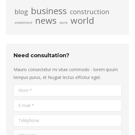
business
blog
construction
news
world
investment
work
Need consultation?
Mauris consectetur mi vitae commodo - lorem ipsum
tempus purus, et feugiat lectus efficitur eget.
Nom *
E-mail *
Téléphone
Message