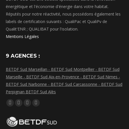
énergétique et l'économie d'énergie dans votre habitat.
Réputés pour notre réactivité, nous possédons également les
labels de certification suivants : QualiPac et QualiPv de
Qualit'ENR ; QUALIBAT pour l'isolation.
Mentions Légales
9 AGENCES :
BETDF Sud Marseillan -
BETDF Sud Montpellier -
BETDF Sud
Marseille -
BETDF Sud Aix-en-Provence -
BETDF Sud Nimes -
BETDF Sud Narbonne -
BETDF Sud Carcassonne -
BETDF Sud
Perpignan
BETDF Sud Alès
Trouvez nous sur :
La
La
La
La
page
page
page
page
Facebook
LinkedIn
Instagram
WhatsApp
s'ouvre
s'ouvre
s'ouvre
s'ouvre