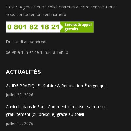
C’est 9 Agences et 63 collaborateurs à votre service. Pour
dans
dans
dans
dans
nous contacter, un seul numéro
une
une
une
une
nouvelle
nouvelle
nouvelle
nouvelle
fenêtre
fenêtre
fenêtre
fenêtre
Du Lundi au Vendredi
de 9h à 12h et de 13h30 à 18h30
ACTUALITÉS
GUIDE PRATIQUE : Solaire & Rénovation Énergétique
juillet 22, 2026
Canicule dans le Sud : Comment climatiser sa maison
gratuitement (ou presque) grâce au soleil
juillet 15, 2026