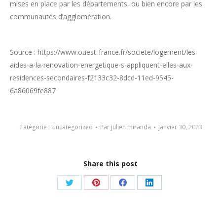
mises en place par les départements, ou bien encore par les
communautés d’agglomération.
Source : https://www.ouest-france.fr/societe/logement/les-
aides-a-la-renovation-energetique-s-appliquent-elles-aux-
residences-secondaires-f2133c32-8dcd-11ed-9545-
6a86069fe887
Catégorie :
Uncategorized
Par
julien miranda
janvier 30, 2023
Share this post
Partager
Partager
Partager
Partager
sur
sur
sur
sur
Twitter
Pinterest
Facebook
LinkedIn