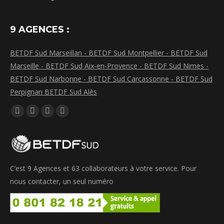
9 AGENCES :
BETDF Sud Marseillan -
BETDF Sud Montpellier -
BETDF Sud
Marseille -
BETDF Sud Aix-en-Provence -
BETDF Sud Nimes -
BETDF Sud Narbonne -
BETDF Sud Carcassonne -
BETDF Sud
Perpignan
BETDF Sud Alès
Trouvez nous sur :
La
La
La
La
page
page
page
page
Facebook
LinkedIn
Instagram
WhatsApp
s'ouvre
s'ouvre
s'ouvre
s'ouvre
C’est 9 Agences et 63 collaborateurs à votre service. Pour
dans
dans
dans
dans
nous contacter, un seul numéro
une
une
une
une
nouvelle
nouvelle
nouvelle
nouvelle
fenêtre
fenêtre
fenêtre
fenêtre