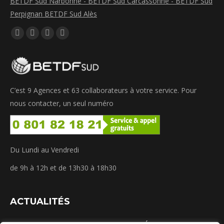
BETDF Sud Narbonne -
BETDF Sud Carcassonne -
BETDF Sud
Perpignan
BETDF Sud Alès
Trouvez nous sur :
La
La
La
La
page
page
page
page
Facebook
LinkedIn
Instagram
WhatsApp
s'ouvre
s'ouvre
s'ouvre
s'ouvre
C’est 9 Agences et 63 collaborateurs à votre service. Pour
dans
dans
dans
dans
nous contacter, un seul numéro
une
une
une
une
nouvelle
nouvelle
nouvelle
nouvelle
fenêtre
fenêtre
fenêtre
fenêtre
Du Lundi au Vendredi
de 9h à 12h et de 13h30 à 18h30
ACTUALITÉS