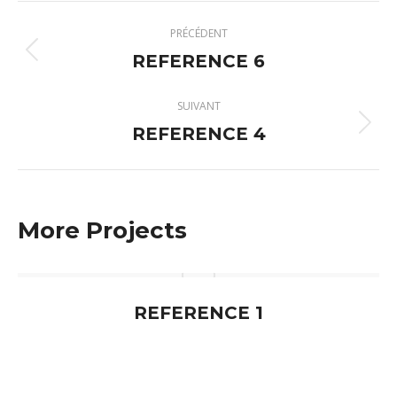
Navigation
PRÉCÉDENT
de
REFERENCE 6
Onglet
précédent
commentaire
SUIVANT
REFERENCE 4
Projets
similaires
More Projects
REFERENCE 1