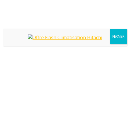
0801 821 821
contact@betdf-sud.fr
Monday – Friday 10 AM – 8 PM
Recherche
:
FERMER
Tribune | « Améliorer la performance
énergétique des bâtiments : quels
leviers ? »
Vous êtes ici :
Uncategorized
Mai
11
La France s’est fixé l’objectif ambitieux de réduire sa
2023
consommation énergétique et la loi relative à la
transition énergétique pour la croissance verte en