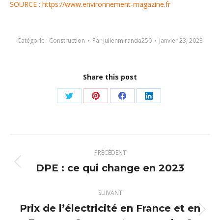
SOURCE : https://www.environnement-magazine.fr
Catégorie :
Construction
Par
julienmiranda250
janvier 23, 2023
Share this post
Partager
Partager
Partager
Partager
sur
sur
sur
sur
Twitter
Pinterest
Facebook
LinkedIn
Navigation
PRÉCÉDENT
article
DPE : ce qui change en 2023
Article
précédent
:
SUIVANT
Prix de l’électricité en France et en
Article