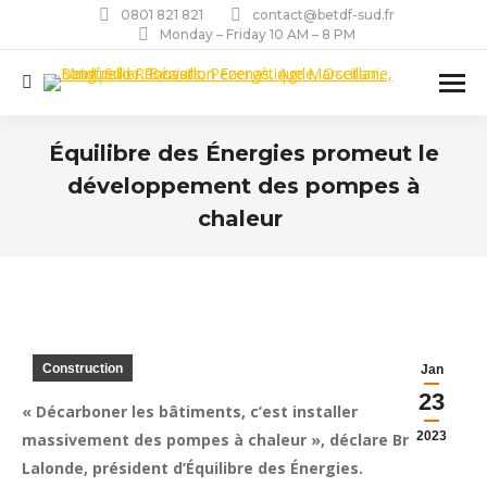
0801 821 821
contact@betdf-sud.fr
Monday – Friday 10 AM – 8 PM
Recherche
:
Équilibre des Énergies promeut le
développement des pompes à
chaleur
Vous êtes ici :
Construction
Jan
23
« Décarboner les bâtiments, c’est installer
2023
massivement des pompes à chaleur », déclare Brice
Lalonde, président d’Équilibre des Énergies.