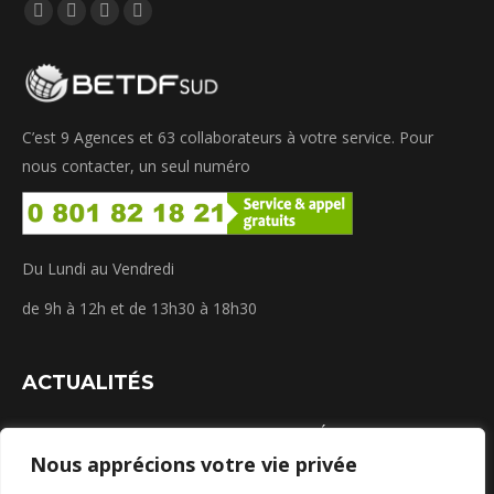
Trouvez nous sur :
La
La
La
La
page
page
page
page
Facebook
LinkedIn
Instagram
WhatsApp
s'ouvre
s'ouvre
s'ouvre
s'ouvre
C’est 9 Agences et 63 collaborateurs à votre service. Pour
dans
dans
dans
dans
nous contacter, un seul numéro
une
une
une
une
nouvelle
nouvelle
nouvelle
nouvelle
fenêtre
fenêtre
fenêtre
fenêtre
Du Lundi au Vendredi
de 9h à 12h et de 13h30 à 18h30
ACTUALITÉS
GUIDE PRATIQUE : Solaire & Rénovation Énergétique
Nous apprécions votre vie privée
juillet 22, 2026