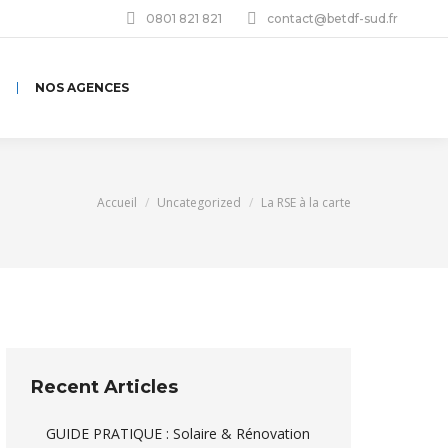
0801 821 821
contact@betdf-sud.fr
NOS AGENCES
Vous êtes ici :
Accueil
Uncategorized
La RSE à la carte
Recent Articles
GUIDE PRATIQUE : Solaire & Rénovation