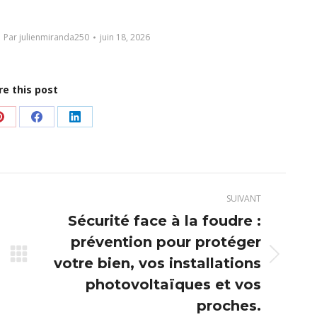
Par
julienmiranda250
juin 18, 2026
re this post
er
Partager
Partager
Partager
sur
sur
sur
Pinterest
Facebook
LinkedIn
SUIVANT
Sécurité face à la foudre :
prévention pour protéger
Article
votre bien, vos installations
suivant
photovoltaïques et vos
:
proches.