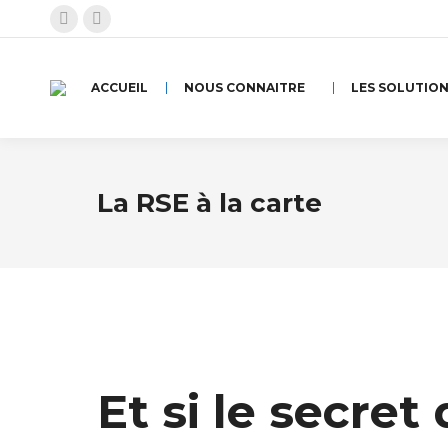
La
La
page
page
Facebook
Instagram
ACCUEIL
NOUS CONNAITRE
LES SOLUTIO
s'ouvre
s'ouvre
dans
dans
une
une
La RSE à la carte
nouvelle
nouvelle
fenêtre
fenêtre
Et si le secret