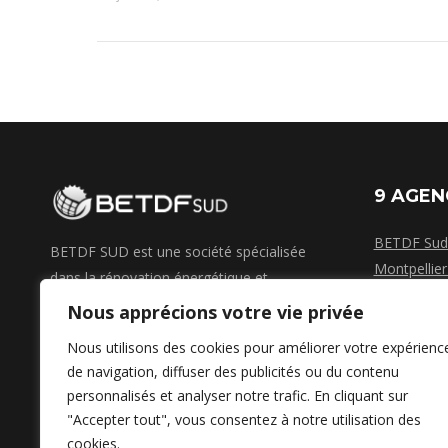
9 AGEN
BETDF Sud 
BETDF SUD est une société spécialisée
Montpellier
dans la rénovation énergétique et
BETDF Sud 
l'économie d'énergie dans votre habitat.
Nous apprécions votre vie privée
Nimes -
BE
Réputés pour notre réactivité, nous
Sud Carcas
Nous utilisons des cookies pour améliorer votre expérienc
possédons également les labels de
de navigation, diffuser des publicités ou du contenu
BETDF Sud
certification suivants : QualiPac et QualiPv
personnalisés et analyser notre trafic. En cliquant sur
de Qualit'ENR ; QUALIBAT pour l'isolation.
Trouvez nou
"Accepter tout", vous consentez à notre utilisation des
La
La
Mentions Légales
cookies.