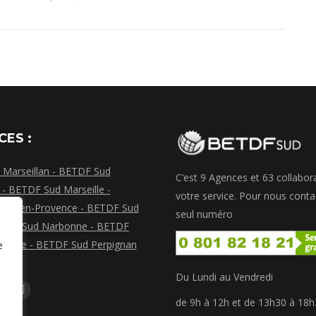
CES :
Marseillan -
BETDF Sud
C’est 9 Agences et 63 collabor
 -
BETDF Sud Marseille -
votre service. Pour nous conta
Aix-en-Provence -
BETDF Sud
seul numéro
TDF Sud Narbonne -
BETDF
sonne -
BETDF Sud Perpignan
e
 Alès
Du Lundi au Vendredi
s sur :
La
La
de 9h à 12h et de 13h30 à 18