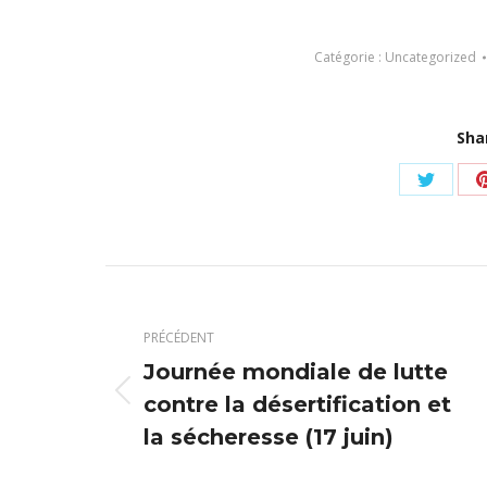
Catégorie :
Uncategorized
Sha
Partag
sur
Twitter
Navigation
article
PRÉCÉDENT
Journée mondiale de lutte
Article
contre la désertification et
précédent
la sécheresse (17 juin)
: