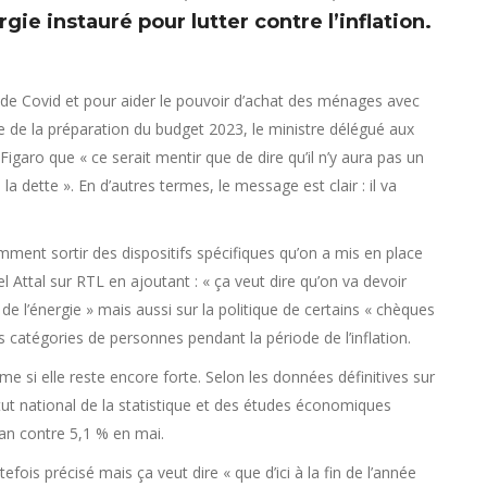
ergie instauré pour lutter contre l’inflation.
e de Covid et pour aider le pouvoir d’achat des ménages avec
ue de la préparation du budget 2023, le ministre délégué aux
igaro que « ce serait mentir que de dire qu’il n’y aura pas un
a dette ». En d’autres termes, le message est clair : il va
mment sortir des dispositifs spécifiques qu’on a mis en place
iel Attal sur RTL en ajoutant : « ça veut dire qu’on va devoir
 de l’énergie » mais aussi sur la politique de certains « chèques
s catégories de personnes pendant la période de l’inflation.
 si elle reste encore forte. Selon les données définitives sur
itut national de la statistique et des études économiques
n an contre 5,1 % en mai.
tefois précisé mais ça veut dire « que d’ici à la fin de l’année