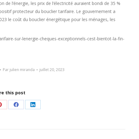
de l’énergie, les prix de l’électricité auraient bondi de 35 %
spositif protecteur du bouclier tarifaire. Le gouvernement a
2023 le coût du bouclier énergétique pour les ménages, les
rifaire-sur-lenergie-cheques-exceptionnels-cest-bientot-la-fin-
Par
julien miranda
juillet 20, 2023
re this post
er
Partager
Partager
Partager
sur
sur
sur
Pinterest
Facebook
LinkedIn