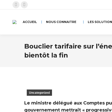
La
La
page
page
Facebook
Instagram
ACCUEIL
NOUS CONNAITRE
LES SOLUTIO
s'ouvre
s'ouvre
dans
dans
une
une
Bouclier tarifaire sur l’é
nouvelle
nouvelle
bientôt la fin
fenêtre
fenêtre
Uncategorized
Le ministre délégué aux Comptes publ
gouvernement mettrait « progressive