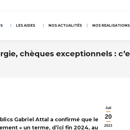
NS
LES AIDES
NOS ACTUALITÉS
NOS REALISATIONS
nergie, chèques exceptionnels : c’e
Juil
20
ics Gabriel Attal a confirmé que le
2023
ment » un terme, d’ici fin 2024, au