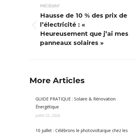
article
PRÉCÉDENT
Hausse de 10 % des prix de
l’électricité : «
Article
Heureusement que j’ai mes
précédent
panneaux solaires »
:
More Articles
GUIDE PRATIQUE : Solaire & Rénovation
Énergétique
juillet 22, 2026
10 juillet : Célébrons le photovoltaïque chez les