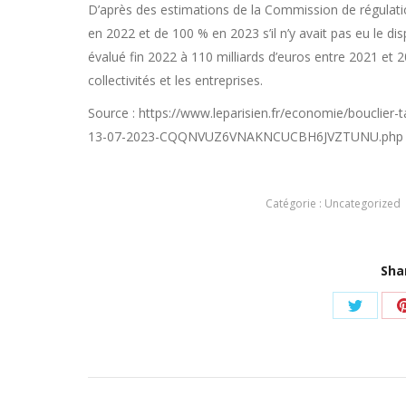
D’après des estimations de la Commission de régulation 
en 2022 et de 100 % en 2023 s’il n’y avait pas eu le di
évalué fin 2022 à 110 milliards d’euros entre 2021 et 
collectivités et les entreprises.
Source : https://www.leparisien.fr/economie/bouclier-ta
13-07-2023-CQQNVUZ6VNAKNCUCBH6JVZTUNU.php
Catégorie :
Uncategorized
Sha
Partag
sur
Twitter
Navigation