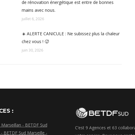
é
de rénovation énergétique est entre de bonnes
mains avec nous.
juillet 6, 2026
☀️ ALERTE CANICULE : Ne subissez plus la chaleur
chez vous ! 🥵
juin 30, 2026
CES :
Marseillan -
BETDF Sud
C’est 9 Agences et 63 collabor
 -
BETDF Sud Marseille -