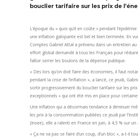
bouclier tarifaire sur les prix de l’én
L’époque du « quoi qu’il en coûte » pendant l’épidémi
une inflation galopante est bel et bien terminée. En v
Comptes Gabriel Attal a prévenu dans un entretien au F
effort global demandé à tous les Français pour réduire l
falloir serrer les boulons de la dépense publique.
« Dès lors qu’on doit faire des économies, il faut nota
pendant la crise de l’inflation », a lancé, ce jeudi, Gabr
sortir progressivement du bouclier tarifaire sur les prix
exceptionnels » qui ont été mis en place pour certaine
Une inflation qui a désormais tendance à diminuer même
les prix à la consommation publiées ce jeudi par l’Inst
(Insee), elle a ralenti en France en juin, à 4,5 % sur u
« Ça ne va pas se faire d’un coup, d’un bloc », a-t-il tou